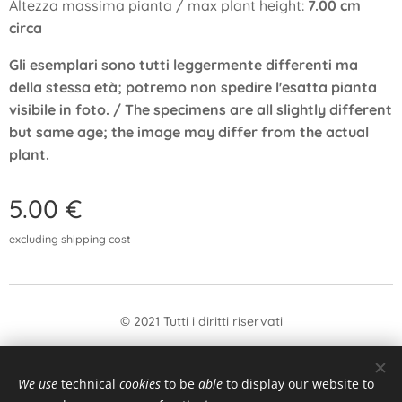
Altezza massima pianta / max plant height:
7.00 cm
circa
Gli esemplari sono tutti leggermente differenti ma
della stessa età; potremo non spedire l'esatta pianta
visibile in foto. / The specimens are all slightly different
but same age; the image may differ from the actual
plant.
5.00
€
excluding shipping cost
© 2021 Tutti i diritti riservati
form
Withdrawal
We use
technical
cookies
to be
able
to display our website to