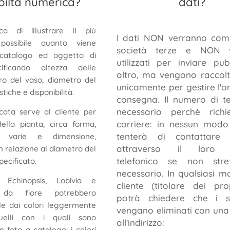
biltà numerica?
dati?
ca di illustrare il più
I dati NON verranno comu
possibile quanto viene
società terze e NON v
 catalogo ed oggetto di
utilizzati per inviare pub
cificando altezza delle
altro, ma vengono raccolt
ro del vaso, diametro del
unicamente per gestire l'or
stiche e disponibilità.
consegna. Il numero di t
necessario perchè richi
cata serve al cliente per
corriere: in nessun modo 
della pianta, circa forma,
tenterà di contattare i
che varie e dimensione,
attraverso il loro r
n relazione al diametro del
telefonico se non stre
ecificato.
necessario. In qualsiasi m
Echinopsis, Lobivia e
cliente (titolare dei pro
s da fiore potrebbero
potrà chiedere che i s
le dai colori leggermente
vengano eliminati con una 
uelli con i quali sono
all'indirizzo:
n foto a catalogo: i colori