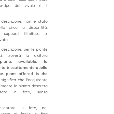
te-tipo del vivaio è il
 descrizione, non è stato
lla circa la disponilità,
supporsi illimitata o,
vata.
a descrizione, per le piante
ti, troverà la dicitura
tà/plants available: la
dita è esattamente quella
he plant offered is the
: significa che l'acquirente
amente la pianta descritta
ntata in foto, senza
esentate in foto, nel
vviste di foglie e fiori