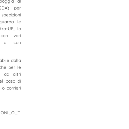
ppoggia al
 SDA) per
edizioni
iguarda le
tra-UE, lo
con i vari
li o con
bile dalla
che per le
 ad altri
el caso di
o corrieri
-
IONI_O_T