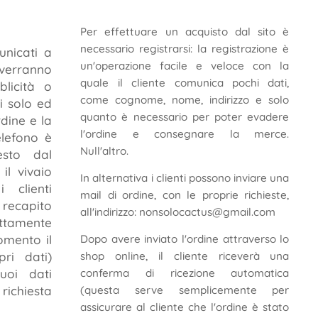
Per effettuare un acquisto dal sito è
necessario registrarsi: la registrazione è
nicati a
un'operazione facile e veloce con la
erranno
quale il cliente comunica pochi dati,
blicità o
come cognome, nome, indirizzo e solo
i solo ed
quanto è necessario per poter evadere
dine e la
l'ordine e consegnare la merce.
elefono è
Null'altro.
esto dal
il vivaio
In alternativa i clienti possono inviare una
 clienti
mail di ordine, con le proprie richieste,
ecapito
all'indirizzo: nonsolocactus@gmail.com
ttamente
omento il
Dopo avere inviato l'ordine attraverso lo
pri dati)
shop online, il cliente riceverà una
uoi dati
conferma di ricezione automatica
richiesta
(questa serve semplicemente per
assicurare al cliente che l'ordine è stato