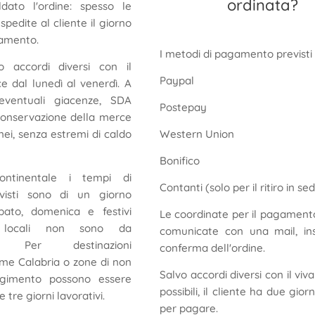
ordinata?
ldato l'ordine: spesso le
pedite al cliente il giorno
gamento.
I metodi di pagamento previsti
vo accordi diversi con il
Paypal
ce dal lunedì al venerdì. A
eventuali giacenze, SDA
Postepay
conservazione della merce
nei, senza estremi di caldo
Western Union
Bonifico
continentale i tempi di
Contanti (solo per il ritiro in se
visti sono di un giorno
abato, domenica e festivi
Le coordinate per il pagamen
o locali non sono da
comunicate con una mail, in
e). Per destinazioni
conferma dell'ordine.
ome Calabria o zone di non
Salvo accordi diversi con il viv
ngimento possono essere
possibili, il cliente ha due gior
 tre giorni lavorativi.
per pagare.