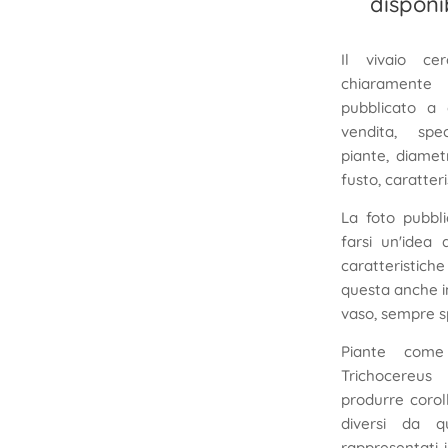
disponi
Il vivaio cer
chiaramente 
pubblicato a
vendita, spe
piante, diamet
fusto, caratteri
La foto pubbli
farsi un'idea 
caratteristi
questa anche i
vaso, sempre sp
Piante come 
Trichocereu
produrre corol
diversi da q
rappresentati i