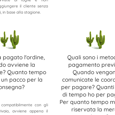
giungere il cliente senza
ri, in base alla stagione.
 pagato l'ordine,
Quali sono i metod
o avviene la
pagamento previs
ne? Quanto tempo
Quando vengo
 un pacco per la
comunicate le coor
onsegna?
per pagare? Quanti 
di tempo ho per p
Per quanto tempo mi
, compatibilmente con gli
riservata la me
ivaio, avviene appena il