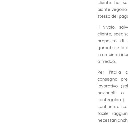
cliente ha sa
piante vegono s
stesso del pa
Il vivaio, sal
cliente, spedis
proposito di 
garantisce la 
in ambienti ido
o freddo.
Per l'Italia 
consegna pre
lavorativo (s
nazionali 
conteggiar
continentali c
facile raggiu
necessari anche