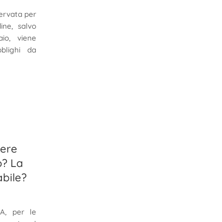
ervata per
dine, salvo
io, viene
blighi da
iere
o? La
abile?
A, per le