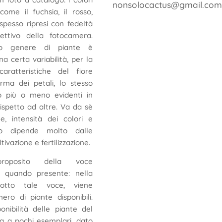
nonsolocactus@gmail.com
come il fuchsia, il rosso,
 spesso ripresi con fedeltà
iettivo della fotocamera.
to genere di piante è
a certa variabilità, per la
aratteristiche del fiore
rma dei petali, lo stesso
 più o meno evidenti in
ispetto ad altre. Va da sè
e, intensità dei colori e
to dipende molto dalle
ltivazione e fertilizzazione.
oposito della voce
, quando presente: nella
 sotto tale voce, viene
mero di piante disponibili.
onibilità delle piante del
ata a pochi esemplari, dato