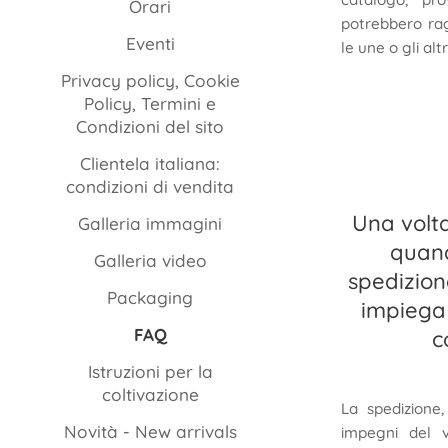
Orari
potrebbero rag
Eventi
le une o gli alt
Privacy policy, Cookie
Policy, Termini e
Condizioni del sito
Clientela italiana:
condizioni di vendita
Una volta
Galleria immagini
quand
Galleria video
spedizio
Packaging
impiega
FAQ
c
Istruzioni per la
coltivazione
La spedizione
Novità - New arrivals
impegni del v