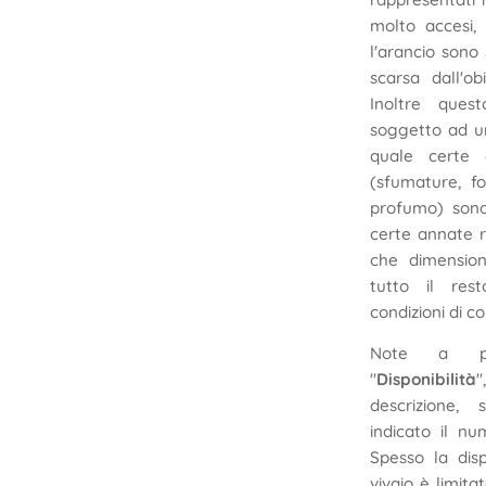
molto accesi, 
l'arancio sono
scarsa dall'ob
Inoltre ques
soggetto ad un
quale certe c
(sfumature, fo
profumo) sono
certe annate r
che dimension
tutto il res
condizioni di co
Note a pr
"
Disponibilità
"
descrizione,
indicato il nu
Spesso la disp
vivaio è limit