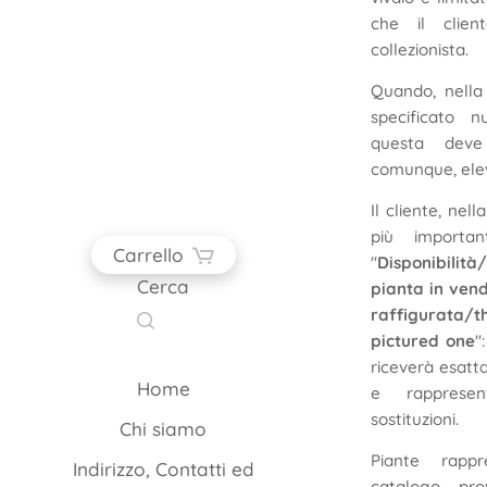
che il clien
collezionista.
Quando, nella
specificato nu
questa deve 
comunque, ele
Il cliente, nell
più importan
Carrello
"
Disponibili
Cerca
pianta in ven
raffigurata/t
pictured one
"
riceverà esatt
Home
e rapprese
sostituzioni.
Chi siamo
Piante rappr
Indirizzo, Contatti ed
catalogo, pro