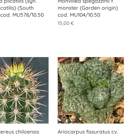
plicatilis (syn.
Monvillea spegazzinii f.
icatilis) (South
monster (Garden origin)
) cod. MU578/10.50
cod. MU104/10.50
15,00
€
ereus chiloensis
Ariocarpus fissuratus cv.