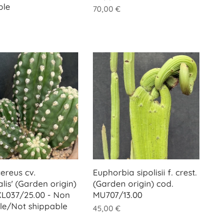
ble
70,00
€
ereus cv.
Euphorbia sipolisii f. crest.
alis' (Garden origin)
(Garden origin) cod.
XL037/25.00 - Non
MU707/13.00
ile/Not shippable
45,00
€