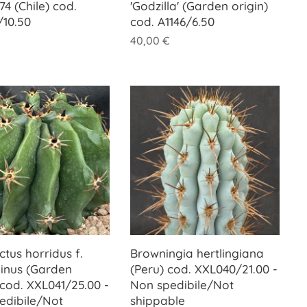
4 (Chile) cod.
'Godzilla' (Garden origin)
10.50
cod. A1146/6.50
40,00
€
tus horridus f.
Browningia hertlingiana
pinus (Garden
(Peru) cod. XXL040/21.00 -
 cod. XXL041/25.00 -
Non spedibile/Not
edibile/Not
shippable