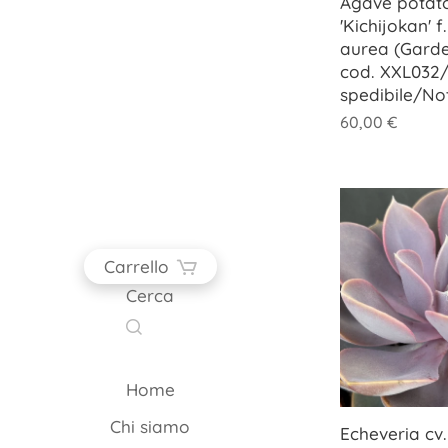
Agave potat
'Kichijokan' 
aurea (Garde
cod. XXL032/
spedibile/No
60,00
€
Carrello
Cerca
Home
Chi siamo
Echeveria cv. 