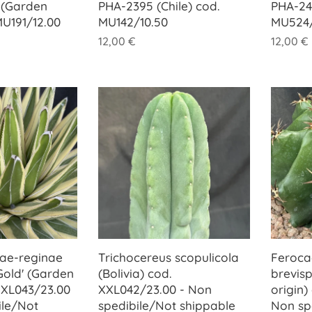
 (Garden
PHA-2395 (Chile) cod.
PHA-247
MU191/12.00
MU142/10.50
MU524/
12,00
€
12,00
€
iae-reginae
Trichocereus scopulicola
Ferocac
 Gold' (Garden
(Bolivia) cod.
brevis
 XXL043/23.00
XXL042/23.00 - Non
origin)
ile/Not
spedibile/Not shippable
Non sp