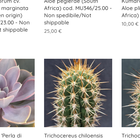
orum cv.
Aloe peglerae (South
Kumara 
f. marginata
Africa) cod. MU346/25.00 -
Aloe pl
n origin)
Non spedibile/Not
Africa
23.00 - Non
shippable
10,00
€
t shippable
25,00
€
'Perla di
Trichocereus chiloensis
Trichoc