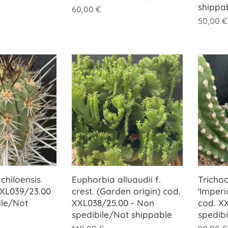
shippa
60,00
€
50,00
€
chiloensis
Euphorbia alluaudii f.
Trichoc
 XXL039/23.00
crest. (Garden origin) cod.
'Imperi
ile/Not
XXL038/25.00 - Non
cod. X
spedibile/Not shippable
spedib