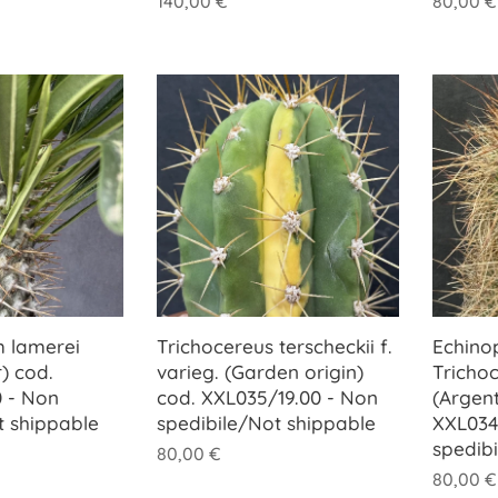
140,00
€
80,00
€
 lamerei
Trichocereus terscheckii f.
Echinop
) cod.
varieg. (Garden origin)
Tricho
 - Non
cod. XXL035/19.00 - Non
(Argent
t shippable
spedibile/Not shippable
XXL034
spedib
80,00
€
80,00
€