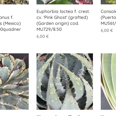
Euphorbia lactea f. crest.
Consol
nus f.
cv. 'Pink Ghost' (grafted)
(Puerto
s (Mexico)
(Garden origin) cod.
MU561/
00quadner
MU729/8.50
6,00
€
6,00
€