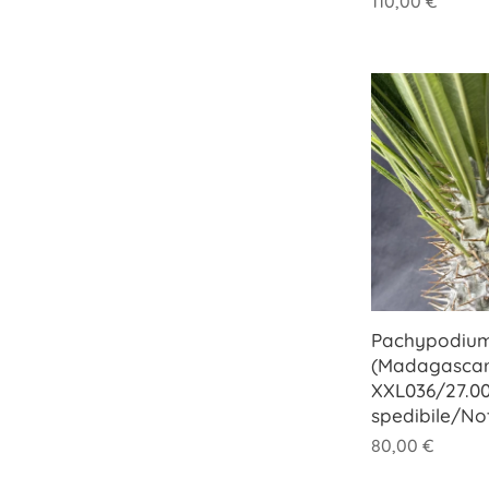
110,00
€
Pachypodium
(Madagascar
XXL036/27.00
spedibile/No
80,00
€