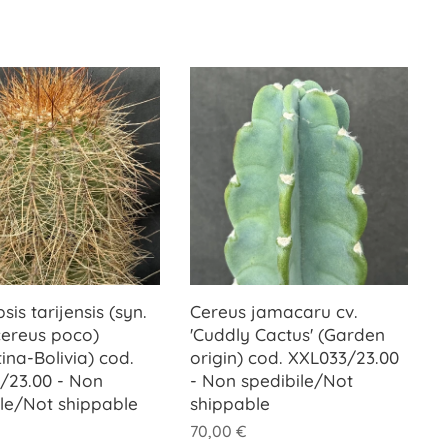
sis tarijensis (syn.
Cereus jamacaru cv.
cereus poco)
'Cuddly Cactus' (Garden
ina-Bolivia) cod.
origin) cod. XXL033/23.00
/23.00 - Non
- Non spedibile/Not
ile/Not shippable
shippable
70,00
€