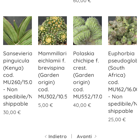
60,00
€
Sansevieria
Mammillaria
Polaskia
Euphorbia
pinguicula
eichlamii f.
chichipe f.
pseudoglob
(Kenya)
brevispina
crest.
(South
cod.
(Garden
(Garden
Africa)
MU260/15.00
origin)
origin)
cod.
- Non
cod.
cod.
MU162/16.00
spedibile/Not
MU302/10.50
MU552/17.00
- Non
shippable
spedibile/N
5,00
€
40,00
€
shippable
30,00
€
25,00
€
Indietro
Avanti