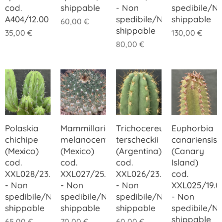
cod.
shippable
- Non
spedibile/N
A404/12.00
spedibile/Not
shippable
60,00
€
shippable
35,00
€
130,00
€
80,00
€
Polaskia
Mammillaria
Trichocereus
Euphorbia
chichipe
melanocentra
terscheckii
canariensis
(Mexico)
(Mexico)
(Argentina)
(Canary
cod.
cod.
cod.
Island)
XXL028/23.00
XXL027/25.00
XXL026/23.00
cod.
- Non
- Non
- Non
XXL025/19.0
spedibile/Not
spedibile/Not
spedibile/Not
- Non
shippable
shippable
shippable
spedibile/N
shippable
65,00
€
70,00
€
60,00
€