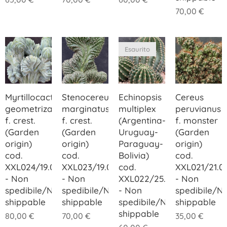
70,00
€
Esaurito
Myrtillocactus
Stenocereus
Echinopsis
Cereus
geometrizans
marginatus
multiplex
peruvianus
f. crest.
f. crest.
(Argentina-
f. monster
(Garden
(Garden
Uruguay-
(Garden
origin)
origin)
Paraguay-
origin)
cod.
cod.
Bolivia)
cod.
XXL024/19.00
XXL023/19.00
cod.
XXL021/21.0
- Non
- Non
XXL022/25.00
- Non
spedibile/Not
spedibile/Not
- Non
spedibile/N
shippable
shippable
spedibile/Not
shippable
shippable
80,00
€
70,00
€
35,00
€