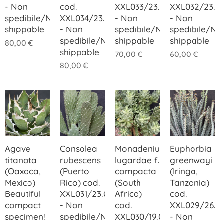
- Non
cod.
XXL033/23.00
XXL032/23.
spedibile/Not
XXL034/23.00
- Non
- Non
shippable
- Non
spedibile/Not
spedibile/N
spedibile/Not
shippable
shippable
80,00
€
shippable
70,00
€
60,00
€
80,00
€
Agave
Consolea
Monadenium
Euphorbia
titanota
rubescens
lugardae f.
greenwayi
(Oaxaca,
(Puerto
compacta
(Iringa,
Mexico)
Rico) cod.
(South
Tanzania)
Beautiful
XXL031/23.00
Africa)
cod.
compact
- Non
cod.
XXL029/26.
specimen!
spedibile/Not
XXL030/19.00
- Non