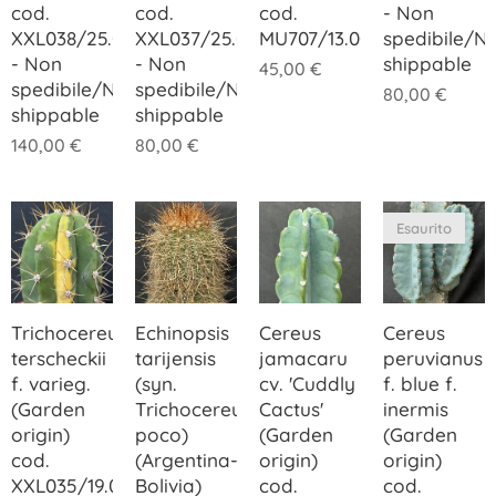
cod.
cod.
cod.
- Non
XXL038/25.00
XXL037/25.00
MU707/13.00
spedibile/N
- Non
- Non
shippable
45,00
€
spedibile/Not
spedibile/Not
80,00
€
shippable
shippable
140,00
€
80,00
€
Esaurito
Trichocereus
Echinopsis
Cereus
Cereus
terscheckii
tarijensis
jamacaru
peruvianus
f. varieg.
(syn.
cv. 'Cuddly
f. blue f.
(Garden
Trichocereus
Cactus'
inermis
origin)
poco)
(Garden
(Garden
cod.
(Argentina-
origin)
origin)
XXL035/19.00
Bolivia)
cod.
cod.