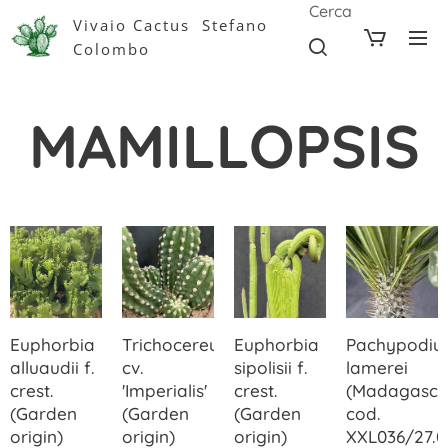
Cerca
Vivaio Cactus Stefano
Colombo
MAMILLOPSIS
Euphorbia
Trichocereus
Euphorbia
Pachypodi
alluaudii f.
cv.
sipolisii f.
lamerei
crest.
'Imperialis'
crest.
(Madagasca
(Garden
(Garden
(Garden
cod.
origin)
origin)
origin)
XXL036/27.0