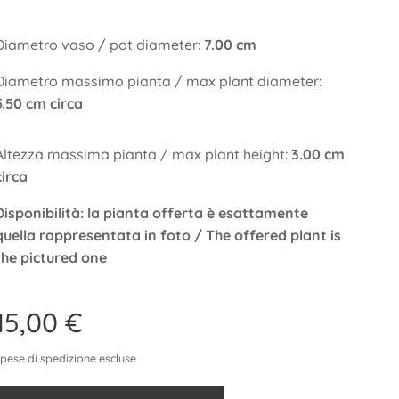
Diametro vaso / pot diameter:
7.00 cm
Diametro massimo pianta / max plant diameter:
5.50 cm circa
Altezza massima pianta / max plant height:
3.00 cm
circa
Disponibilità: la pianta offerta è esattamente
quella rappresentata in foto / The offered plant is
the pictured one
15,00
€
spese di spedizione escluse