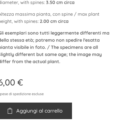
diameter, with spines:
3.50 cm circa
Altezza massima pianta, con spine / max plant
height, with spines:
2.0
0 cm circa
Gli esemplari sono tutti leggermente differenti ma
della stessa età; potremo non spedire l'esatta
pianta visibile in foto. / The specimens are all
slightly different but same age; the image may
differ from the actual plant.
6,00
€
spese di spedizione escluse
Aggiungi al carrello