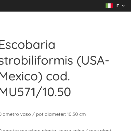
IT
Escobaria
strobiliformis (USA-
Mexico) cod.
MU571/10.50
Diametro vaso / pot diameter: 10.50 cm
Diametro massimo pianta, senza spine / max plant