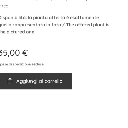
circa
Disponibilità: la pianta offerta è esattamente
quella rappresentata in foto / The offered plant is
the pictured one
35,00
€
spese di spedizione escluse
Aggiungi al carrello