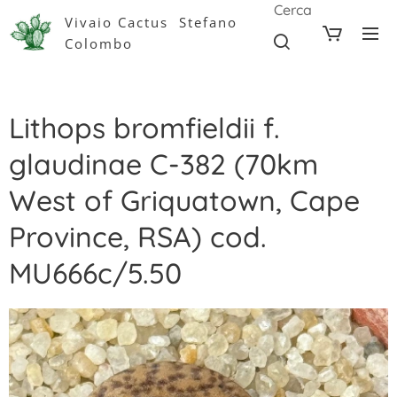
Cerca
Vivaio Cactus Stefano
Colombo
Lithops bromfieldii f.
glaudinae C-382 (70km
West of Griquatown, Cape
Province, RSA) cod.
MU666c/5.50