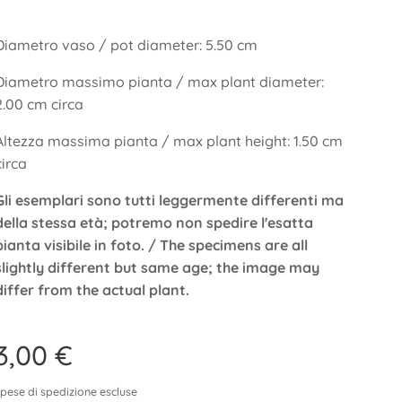
Diametro vaso / pot diameter: 5.50 cm
Diametro massimo pianta / max plant diameter:
2.00 cm circa
Altezza massima pianta / max plant height: 1.50 cm
circa
Gli esemplari sono tutti leggermente differenti ma
della stessa età; potremo non spedire l'esatta
pianta visibile in foto. / The specimens are all
slightly different but same age; the image may
differ from the actual plant.
3,00
€
spese di spedizione escluse