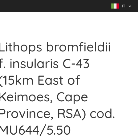
IT
Lithops bromfieldii
f. insularis C-43
(15km East of
Keimoes, Cape
Province, RSA) cod.
MU644/5.50