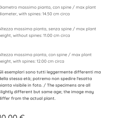
Diametro massimo pianta, con spine / max plant
diameter, with spines: 14.50 cm circa
Altezza massima pianta, senza spine / max plant
height, without spines: 11.00 cm circa
Altezza massima pianta, con spine / max plant
height, with spines: 12.00 cm circa
Gli esemplari sono tutti leggermente differenti ma
della stessa età; potremo non spedire l'esatta
pianta visibile in foto. / The specimens are all
slightly different but same age; the image may
differ from the actual plant.
10,00
€